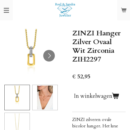
Ga
direct
naar
de
ZINZI Hanger
hoofdinhoud
Zilver Ovaal
Wit Zirconia
ZIH2297
€ 52,95
In winkelwagen
ZINZI zilveren ovale
bicolor hanger. Het luxe