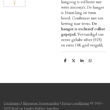
hangoog is vol bezet met
witte zirconia's. De hanger
is 16mm lang en 6mm
breed. Combineer met een
ketting naar wens.
De
hanger is exclusief collier
geprijsd.
Vervaardigd van
eerste gehalte zilver (925)
en extra 14K geel verguld,
D
D
S
D
e
e
h
e
l
e
a
l
e
l
r
e
n
e
n
Disclaimer
|
Algemene Voorwaarden
|
Privacy verklaring
© 2020 -
2025 Roel en Sandra Bakker Juwelier