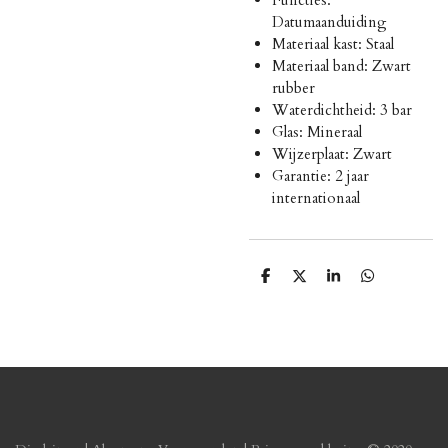
Datumaanduiding
Materiaal kast: Staal
Materiaal band: Zwart
rubber
Waterdichtheid: 3 bar
Glas: Mineraal
Wijzerplaat: Zwart
Garantie: 2 jaar
internationaal
D
D
S
D
e
e
h
e
l
e
a
l
e
l
r
e
n
e
n