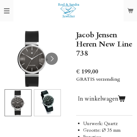
Ga
direct
naar
de
Jacob Jensen
hoofdinhoud
Heren New Line
738
€ 199,00
GRATIS verzending
In winkelwagen
Uurwerk: Quartz
Grootte: Ø 35 mm
Functies: