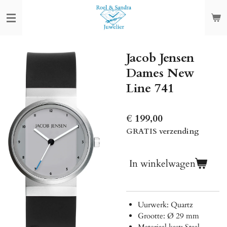
Ga
direct
naar
de
Jacob Jensen
hoofdinhoud
Dames New
Line 741
€ 199,00
GRATIS verzending
In winkelwagen
Uurwerk: Quartz
Grootte: Ø 29 mm
Materiaal kast: Staal