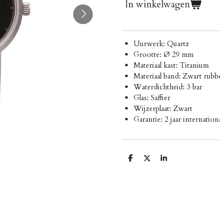
In winkelwagen
Uurwerk: Quartz
Grootte: Ø 29 mm
Materiaal kast: Titanium
Materiaal band: Zwart rubb
Waterdichtheid: 3 bar
Glas: Saffier
Wijzerplaat: Zwart
Garantie: 2 jaar internation
D
D
S
e
e
h
l
e
a
e
l
r
n
e