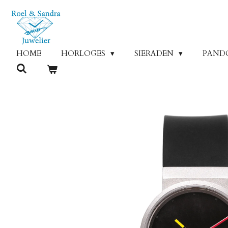
Ga
direct
naar
de
HOME
HORLOGES
SIERADEN
PAND
hoofdinhoud