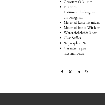
Grootte: Ø 31 mm
Functies:
Datumaanduiding en
chronograaf
Materiaal kast: Titanium
Materiaal band: Wit leer
Waterdichtheid: 3 bar
Glas: Saffier
Wijzerplaat: Wit
Garantie: 2 jaar
internationaal
D
D
S
D
e
e
h
e
l
e
a
l
e
l
r
e
n
e
n