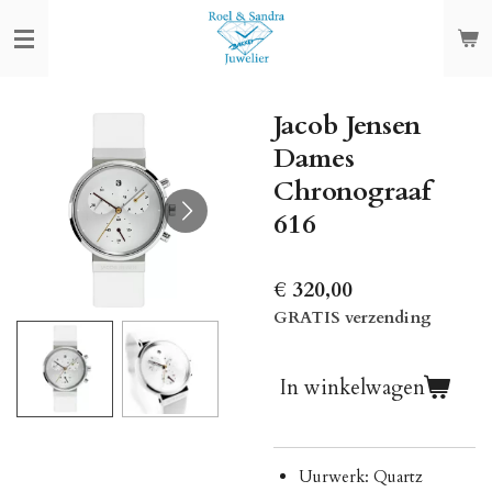
Ga
direct
naar
de
Jacob Jensen
hoofdinhoud
Dames
Chronograaf
616
€ 320,00
GRATIS verzending
In winkelwagen
Uurwerk: Quartz