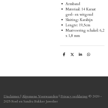
Armband
Materiaal: 14 Karaat
geel- en witgoud
Sluiting: Karabijn
Lengte: 19,5cm
Maatvoering schakel: 6,2
x 1,8 mm
D
D
S
D
e
e
h
e
l
e
a
l
e
l
r
e
n
e
n
Disclaimer
|
Algemene Voorwaarden
|
Privacy verklaring
© 2020 -
2025 Roel en Sandra Bakker Juwelier