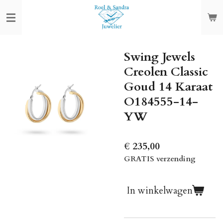
Ga
direct
naar
de
Swing Jewels
hoofdinhoud
Creolen Classic
Goud 14 Karaat
O184555-14-
YW
€ 235,00
GRATIS verzending
In winkelwagen