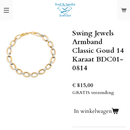
Ga
direct
naar
de
Swing Jewels
hoofdinhoud
Armband
Classic Goud 14
Karaat BDC01-
0814
€ 815,00
GRATIS verzending
In winkelwagen