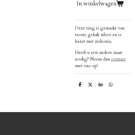
In winkelwagen
Deze ring is gemaakt van
eerste gehalt zilver en is
bezet met zirkonia.
Heeft u een andere maat
nodig? Neem dan
contact
met ons op!
D
D
S
D
e
e
h
e
l
e
a
l
e
l
r
e
n
e
n