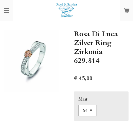
Ga
direct
naar
de
Rosa Di Luca
hoofdinhoud
Zilver Ring
Zirkonia
629.814
€ 45,00
Maat