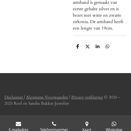
armband is gemaakt van
eerste gehalte zilver en is
bezet met witte en zwarte
zirkonia. De armband heeft
een lengte van 19cm.
D
D
S
D
e
e
h
e
l
e
a
l
e
l
r
e
n
e
n
Disclaimer
|
Algemene Voorwaarden
|
Privacy verklaring
© 2020 -
2025 Roel en Sandra Bakker Juwelier
E-mailadres
Telefoonnummer
Kaart
WhatsApp