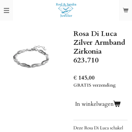
Ga
direct
naar
de
Rosa Di Luca
hoofdinhoud
Zilver Armband
Zirkonia
623.710
€ 145,00
GRATIS verzending
In winkelwagen
Deze Rosa Di Luca schakel