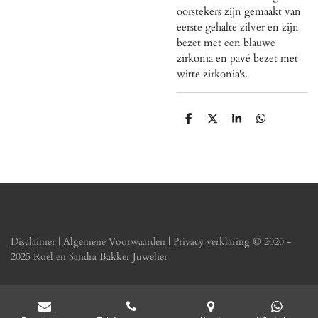
oorstekers zijn gemaakt van
eerste gehalte zilver en zijn
bezet met een blauwe
zirkonia en pavé bezet met
witte zirkonia's.
D
D
S
D
e
e
h
e
l
e
a
l
e
l
r
e
n
e
n
Disclaimer
|
Algemene Voorwaarden
|
Privacy verklaring
© 2020 -
2025 Roel en Sandra Bakker Juwelier