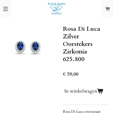
Ga
direct
naar
de
Rosa Di Luca
hoofdinhoud
Zilver
Oorstekers
Zirkonia
625.800
€ 59,00
In winkelwagen
Rosa Di Luca entourage