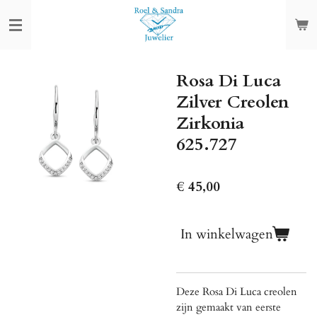
Ga
direct
naar
de
Rosa Di Luca
hoofdinhoud
Zilver Creolen
Zirkonia
625.727
€ 45,00
In winkelwagen
Deze Rosa Di Luca creolen
zijn gemaakt van eerste