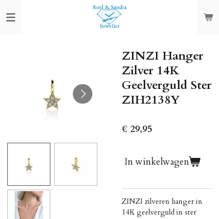
Ga
direct
naar
de
ZINZI Hanger
hoofdinhoud
Zilver 14K
Geelverguld Ster
ZIH2138Y
€ 29,95
In winkelwagen
ZINZI zilveren hanger in
14K geelverguld in ster