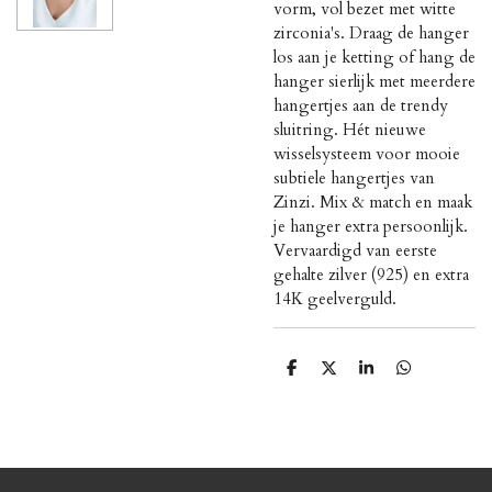
vorm, vol bezet met witte
zirconia's. Draag de hanger
los aan je ketting of hang de
hanger sierlijk met meerdere
hangertjes aan de trendy
sluitring. Hét nieuwe
wisselsysteem voor mooie
subtiele hangertjes van
Zinzi. Mix & match en maak
je hanger extra persoonlijk.
Vervaardigd van eerste
gehalte zilver (925) en extra
14K geelverguld.
D
D
S
D
e
e
h
e
l
e
a
l
e
l
r
e
n
e
n