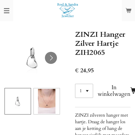
Ga
direct
naar
de
ZINZI Hanger
hoofdinhoud
Zilver Hartje
ZIH2065
€ 24,95
In
winkelwagen
ZINZI zilveren hanger met
hartje. Draag de hanger los
aan je ketting of hang de
hanger sierlijk met meerdere