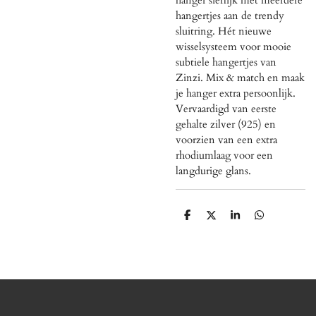
hangertjes aan de trendy
sluitring. Hét nieuwe
wisselsysteem voor mooie
subtiele hangertjes van
Zinzi. Mix & match en maak
je hanger extra persoonlijk.
Vervaardigd van eerste
gehalte zilver (925) en
voorzien van een extra
rhodiumlaag voor een
langdurige glans.
D
D
S
D
e
e
h
e
l
e
a
l
e
l
r
e
n
e
n