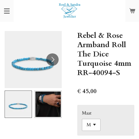
Ga
direct
naar
de
Rebel & Rose
hoofdinhoud
Armband Roll
The Dice
Turquoise 4mm
RR-40094-S
€ 45,00
Maat