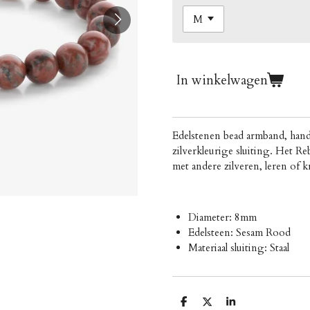
In winkelwagen
Edelstenen bead armband, han
zilverkleurige sluiting. Het R
met andere zilveren, leren of 
Diameter: 8mm
Edelsteen: Sesam Rood
Materiaal s
luiting: Staal
D
D
S