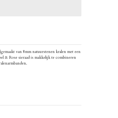
dgemaakt van 8mm natuurstenen kralen met een
ebel & Rose sieraad is makkelijk te combineren
kralenarmbanden.