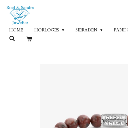
Ga
direct
naar
de
HOME
HORLOGES
SIERADEN
PAND
hoofdinhoud