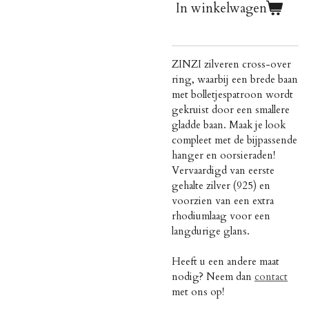
In winkelwagen
ZINZI zilveren cross-over
ring, waarbij een brede baan
met bolletjespatroon wordt
gekruist door een smallere
gladde baan. Maak je look
compleet met de bijpassende
hanger en oorsieraden!
Vervaardigd van eerste
gehalte zilver (925) en
voorzien van een extra
rhodiumlaag voor een
langdurige glans.
Heeft u een andere maat
nodig? Neem dan
contact
met ons op!