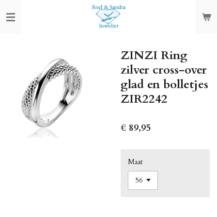
Ga
direct
naar
de
ZINZI Ring
hoofdinhoud
zilver cross-over
glad en bolletjes
ZIR2242
€ 89,95
Maat