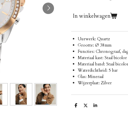
In winkelwagen
Uurwerk: Quartz
Grootte: Ø 38mm
Functies: Chronograaf, da
Materiaal kast: Staal bicolor
Materiaal band: Staal bicolo
Waterdichtheid: 5 bar
Glas: Mineraal
Wijzerplaat: Zilver
D
D
S
e
e
h
l
e
a
e
l
r
n
e