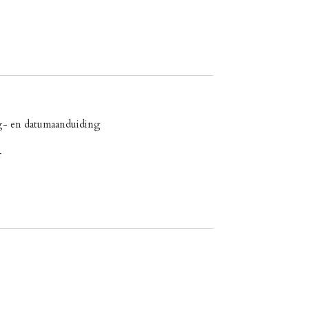
g- en datumaanduiding
r