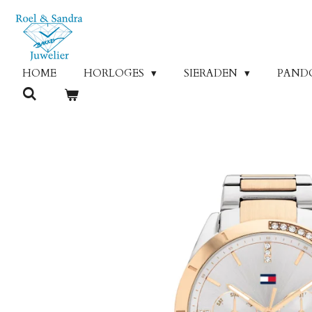
Ga
direct
naar
de
HOME
HORLOGES
SIERADEN
PAND
hoofdinhoud