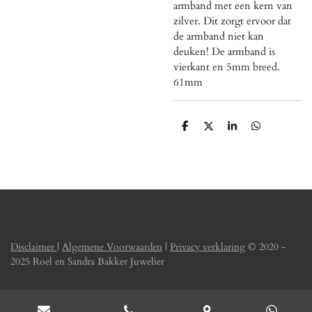
armband met een kern van
zilver. Dit zorgt ervoor dat
de armband niet kan
deuken! De armband is
vierkant en 5mm breed.
61mm
D
D
S
D
e
e
h
e
l
e
a
l
e
l
r
e
n
e
n
Disclaimer
|
Algemene Voorwaarden
|
Privacy verklaring
© 2020 -
2025 Roel en Sandra Bakker Juwelier