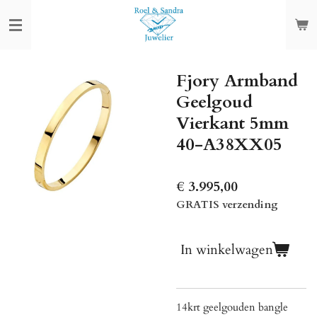
Ga
direct
naar
de
Fjory Armband
hoofdinhoud
Geelgoud
Vierkant 5mm
40-A38XX05
€ 3.995,00
GRATIS verzending
In winkelwagen
14krt geelgouden bangle