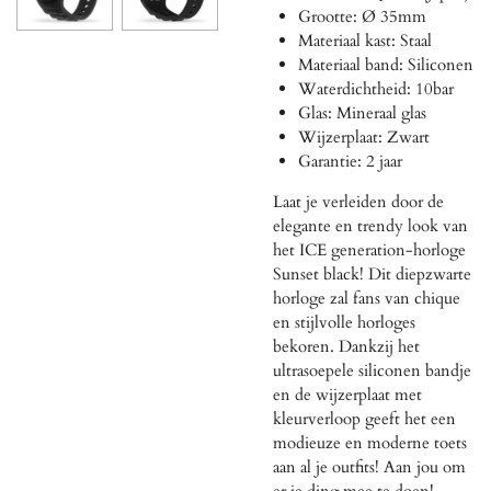
Grootte: Ø 35mm
Materiaal kast: Staal
Materiaal band: Siliconen
Waterdichtheid: 10bar
Glas: Mineraal glas
Wijzerplaat: Zwart
Garantie: 2 jaar
Laat je verleiden door de
elegante en trendy look van
het ICE generation-horloge
Sunset black! Dit diepzwarte
horloge zal fans van chique
en stijlvolle horloges
bekoren. Dankzij het
ultrasoepele siliconen bandje
en de wijzerplaat met
kleurverloop geeft het een
modieuze en moderne toets
aan al je outfits! Aan jou om