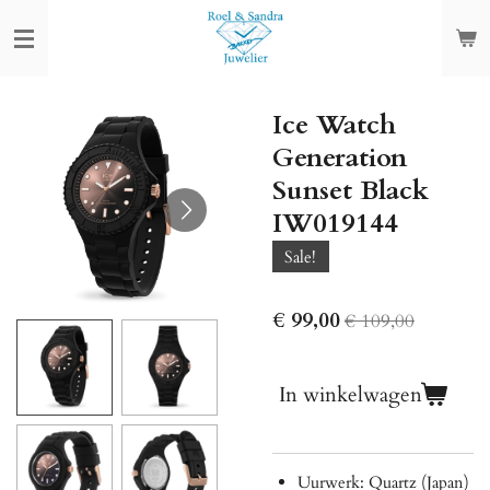
Ga
direct
naar
de
Ice Watch
hoofdinhoud
Generation
Sunset Black
IW019144
Sale!
€ 99,00
€ 109,00
In winkelwagen
Uurwerk: Quartz (Japan)