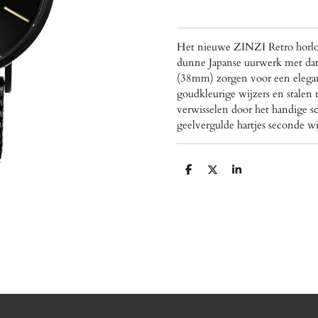
Het nieuwe ZINZI Retro horloge
dunne Japanse uurwerk met datu
(38mm) zorgen voor een elegan
goudkleurige wijzers en stalen
verwisselen door het handige sc
geelvergulde hartjes seconde w
D
D
S
e
e
h
l
e
a
e
l
r
n
e