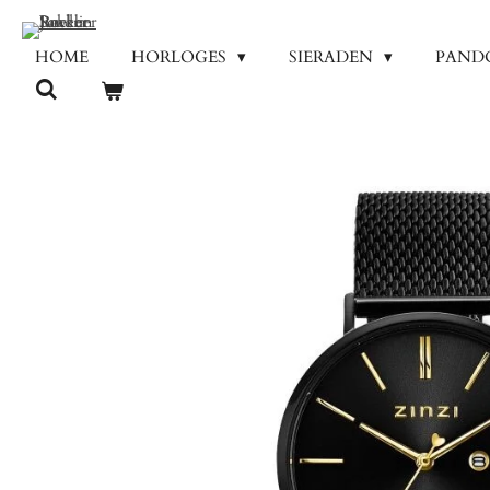
Ga
direct
HOME
HORLOGES
SIERADEN
PAND
naar
de
hoofdinhoud