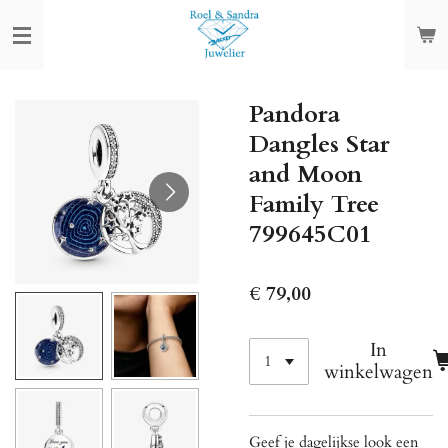
Ga
direct
naar
de
Pandora
hoofdinhoud
Dangles Star
and Moon
Family Tree
799645C01
€ 79,00
In
winkelwagen
Geef je dagelijkse look een