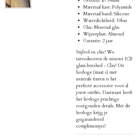
Grootte: Ø 34mm
Materiaal kast: Polyamide
Materiaal band: Silicone
Waterdichtheid: 10bar
Glas: Mineraal glas
Wijzerplaat: Almond
Garantie: 2 jaar
Stijlvol en chic! We
introduceren de nieuwe ICE
glam brushed - Clay! Dit
horloge (maat s) met
neutrale tinten is het
perfecte accessoire voor al
jouw outfits. Daarnaast heeft
het horloge prachtige
roségouden details. Met dit
horloge krijg je
gegarandeerd
complimentjes!