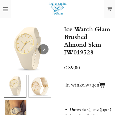
Ga
direct
naar
de
Ice Watch Glam
hoofdinhoud
Brushed
Almond Skin
IW019528
€ 89,00
In winkelwagen
Uurwerk: Quartz (Japan)