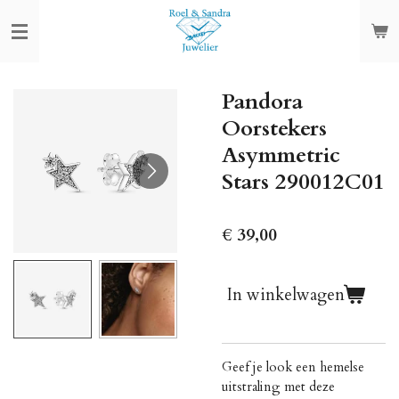
Ga
direct
naar
de
Pandora
hoofdinhoud
Oorstekers
Asymmetric
Stars 290012C01
€ 39,00
In winkelwagen
Geef je look een hemelse
uitstraling met deze