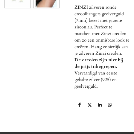
ZINZI zilveren ronde
creoolhangers geelverguld
(7mm) bezet met groene
zirconia's. Perfect te
matchen met Zinzi creolen
om zo een onmisbare look te
creëren. Hang ze sierlijk aan
je zilveren Zinzi creolen.
De creolen zijn niet bij
de prijs inbegrepen.
Vervaardigd van eerste
gehalte zilver (925) en
geelverguld.
D
D
S
D
e
e
h
e
l
e
a
l
e
l
r
e
n
e
n