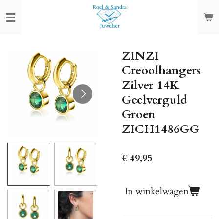
Ga
direct
naar
de
ZINZI
hoofdinhoud
Creoolhangers
Zilver 14K
Geelverguld
Groen
ZICH1486GG
€ 49,95
In winkelwagen