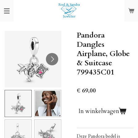
Ga
direct
naar
de
Pandora
hoofdinhoud
Dangles
Airplane, Globe
& Suitcase
799435C01
€ 69,00
In winkelwagen
Deze Pandora bedel is