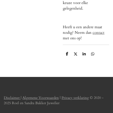
keuze voor elke
gelegenheid.
Heeft u een andere maat
nodig? Neem dan
contact
met ons op!
D
D
S
D
e
e
h
e
l
e
a
l
e
l
r
e
n
e
n
Disclaimer
|
Algemene Voorwaarden
|
Privacy verklaring
© 2020 -
2025 Roel en Sandra Bakker Juwelier