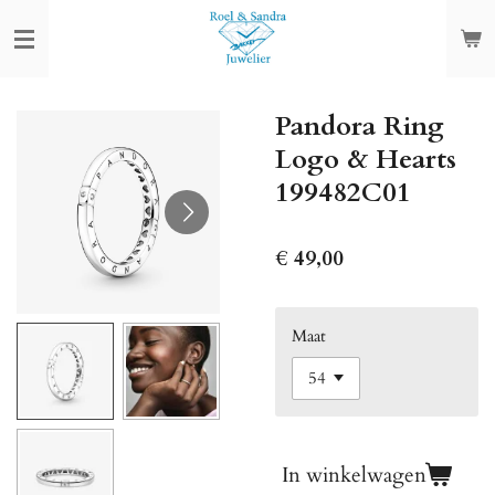
Ga
direct
naar
de
Pandora Ring
hoofdinhoud
Logo & Hearts
199482C01
€ 49,00
Maat
In winkelwagen