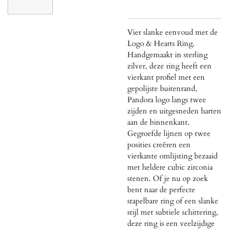
Vier slanke eenvoud met de
Logo & Hearts Ring.
Handgemaakt in sterling
zilver, deze ring heeft een
vierkant profiel met een
gepolijste buitenrand,
Pandora logo langs twee
zijden en uitgesneden harten
aan de binnenkant.
Gegroefde lijnen op twee
posities creëren een
vierkante omlijsting bezaaid
met heldere cubic zirconia
stenen. Of je nu op zoek
bent naar de perfecte
stapelbare ring of een slanke
stijl met subtiele schittering,
deze ring is een veelzijdige