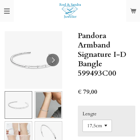
Ga
direct
naar
de
Pandora
hoofdinhoud
Armband
Signature I-D
Bangle
599493C00
€ 79,00
Lengte