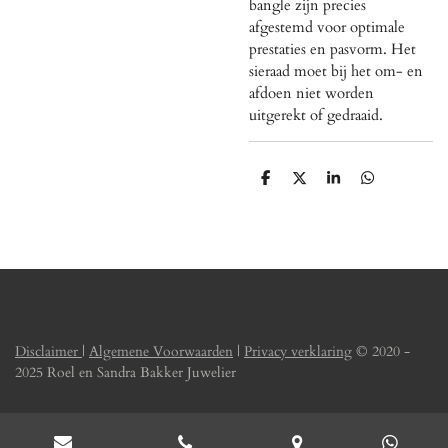
bangle zijn precies
afgestemd voor optimale
prestaties en pasvorm. Het
sieraad moet bij het om- en
afdoen niet worden
uitgerekt of gedraaid.
D
D
S
D
e
e
h
e
l
e
a
l
e
l
r
e
n
e
n
Disclaimer
|
Algemene Voorwaarden
|
Privacy verklaring
© 2020 -
2025 Roel en Sandra Bakker Juwelier