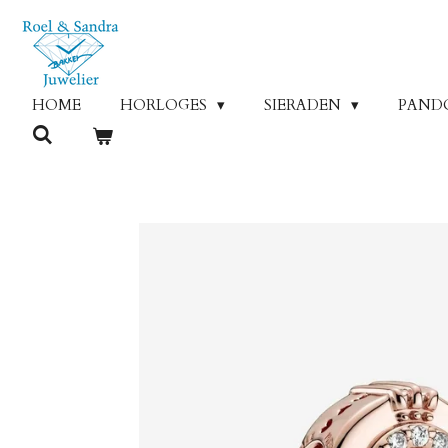
Ga
direct
naar
de
HOME
HORLOGES
SIERADEN
PAND
hoofdinhoud