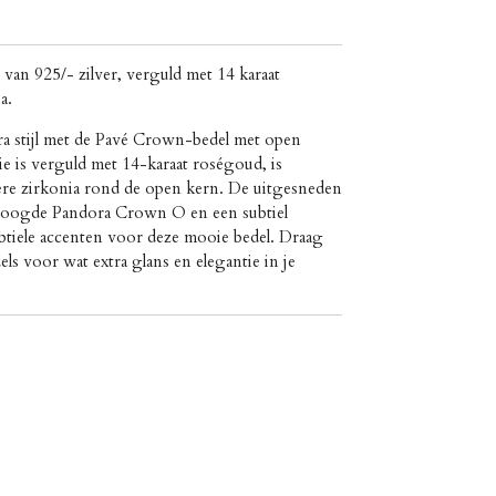
 van 925/- zilver, verguld met
14 karaat
a.
tra stijl met de Pavé Crown-bedel met open
ie is verguld met 14-karaat roségoud, is
ere zirkonia rond de open kern. De uitgesneden
rhoogde Pandora Crown O en een subtiel
ubtiele accenten voor deze mooie bedel. Draag
els voor wat extra glans en elegantie in je