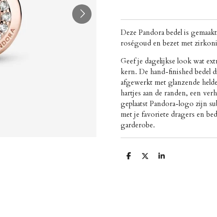
Deze Pandora bedel is gemaakt
roségoud en bezet met zirkoni
Geef je dagelijkse look wat ex
kern. De hand-finished bedel d
afgewerkt met glanzende held
hartjes aan de randen, een ve
geplaatst Pandora-logo zijn s
met je favoriete dragers en bed
garderobe.
D
D
S
e
e
h
l
e
a
e
l
r
n
e