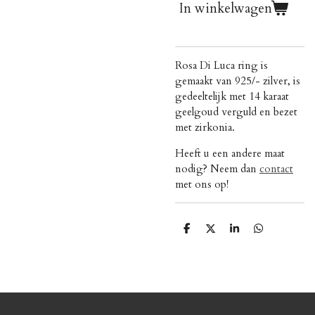
In winkelwagen
Rosa Di Luca ring is
gemaakt van 925/- zilver, is
gedeeltelijk met
14 karaat
geelgoud verguld en bezet
met zirkonia.
Heeft u een andere maat
nodig? Neem dan
contact
met ons op!
D
D
S
D
e
e
h
e
l
e
a
l
e
l
r
e
n
e
n