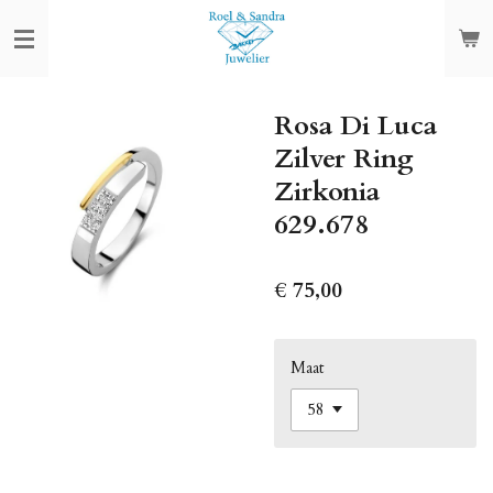
Ga
direct
naar
de
Rosa Di Luca
hoofdinhoud
Zilver Ring
Zirkonia
629.678
€ 75,00
Maat