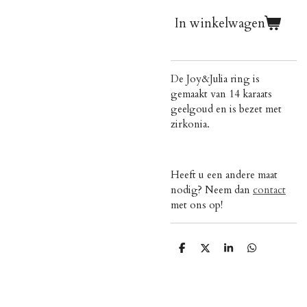
In winkelwagen
De Joy&Julia ring is
gemaakt van 14 karaats
geelgoud en is bezet met
zirkonia.
Heeft u een andere maat
nodig? Neem dan
contact
met ons op!
D
D
S
D
e
e
h
e
l
e
a
l
e
l
r
e
n
e
n