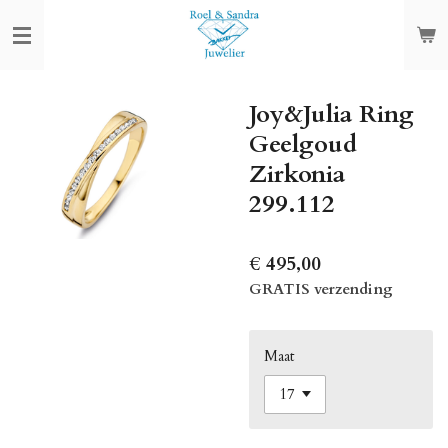
Ga
direct
naar
de
Joy&Julia Ring
hoofdinhoud
Geelgoud
Zirkonia
299.112
€ 495,00
GRATIS verzending
Maat