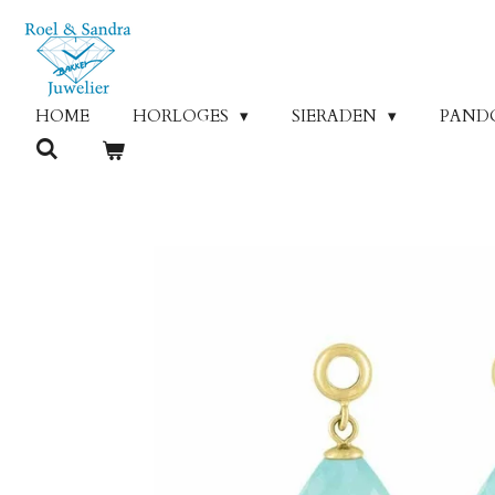
Ga
direct
naar
de
HOME
HORLOGES
SIERADEN
PAND
hoofdinhoud