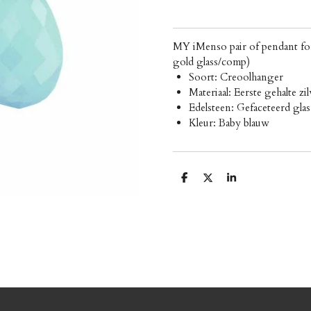
MY iMenso pair of pendant for
gold glass/comp)
Soort: Creoolhanger
Materiaal: Eerste gehalte z
Edelsteen: Gefaceteerd glas
Kleur: Baby blauw
D
D
S
e
e
h
l
e
a
e
l
r
n
e