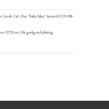
 Creoli Cat's Eye "baby blue" faceted (925/1M-
ilver (925) en 14k geelgoud plating