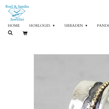
Ga
direct
naar
de
HOME
HORLOGES
SIERADEN
PAND
hoofdinhoud