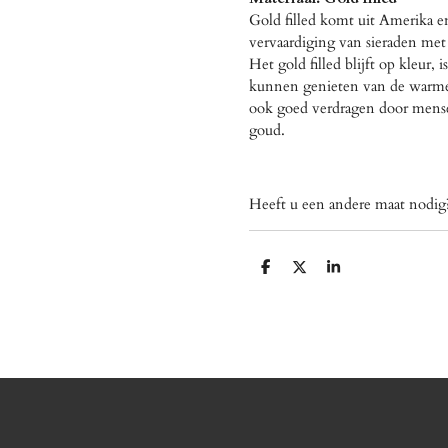
Gold filled komt uit Amerika en
vervaardiging van sieraden met 
Het gold filled blijft op kleur, 
kunnen genieten van de warme u
ook goed verdragen door mensen
goud.
Heeft u een andere maat nod
D
D
S
e
e
h
l
e
a
e
l
r
n
e