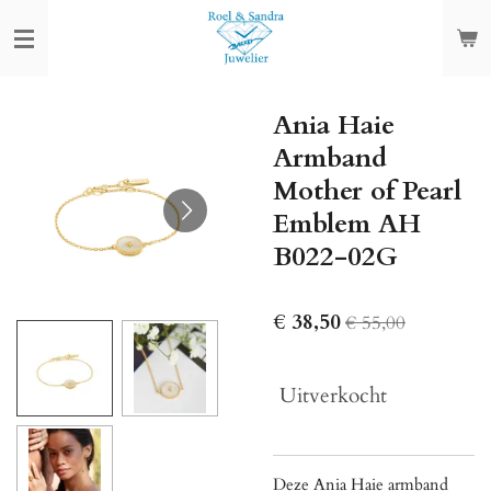
Ga
direct
naar
de
Ania Haie
hoofdinhoud
Armband
Mother of Pearl
Emblem AH
B022-02G
€ 38,50
€ 55,00
Uitverkocht
Deze Ania Haie armband