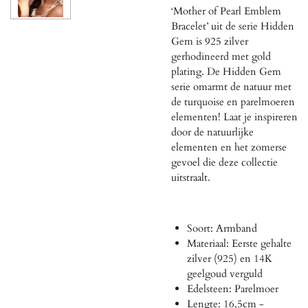
‘Mother of Pearl Emblem
Bracelet’ uit de serie Hidden
Gem is 925 zilver
gerhodineerd met gold
plating. De Hidden Gem
serie omarmt de natuur met
de turquoise en parelmoeren
elementen! Laat je inspireren
door de natuurlijke
elementen en het zomerse
gevoel die deze collectie
uitstraalt.
Soort: Armband
Materiaal: Eerste gehalte
zilver (925) en 14K
geelgoud verguld
Edelsteen: Parelmoer
Lengte: 16,5cm -