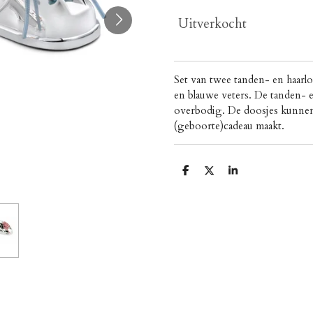
Uitverkocht
Set van twee tanden- en haarl
en blauwe veters. De tanden- en
overbodig. De doosjes kunnen
(geboorte)cadeau maakt.
D
D
S
e
e
h
l
e
a
e
l
r
n
e