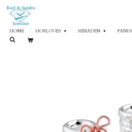
Ga
direct
naar
de
HOME
HORLOGES
SIERADEN
PAND
hoofdinhoud