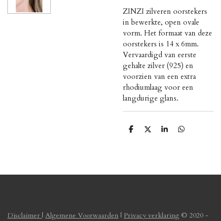
ZINZI zilveren oorstekers
in bewerkte, open ovale
vorm. Het formaat van deze
oorstekers is 14 x 6mm.
Vervaardigd van eerste
gehalte zilver (925) en
voorzien van een extra
rhodiumlaag voor een
langdurige glans.
D
D
S
D
e
e
h
e
l
e
a
l
e
l
r
e
n
e
n
Disclaimer
|
Algemene Voorwaarden
|
Privacy verklaring
© 2020 -