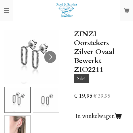
Ga
direct
naar
de
ZINZI
hoofdinhoud
Oorstekers
Zilver Ovaal
Bewerkt
ZIO2211
Sale!
€ 19,95
€ 39,95
In winkelwagen