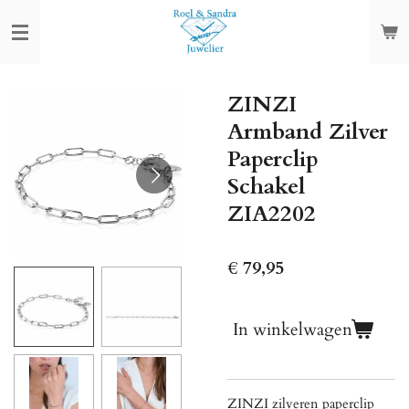
Ga
direct
naar
de
ZINZI
hoofdinhoud
Armband Zilver
Paperclip
Schakel
ZIA2202
€ 79,95
In winkelwagen
ZINZI zilveren paperclip