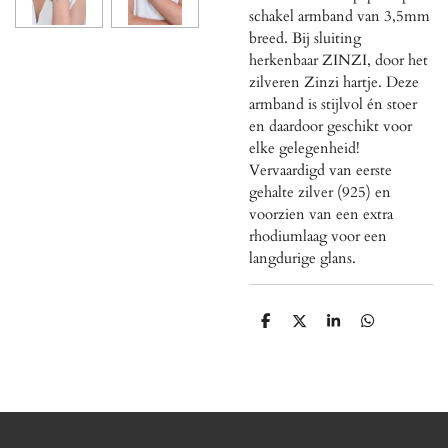
schakel armband van 3,5mm
breed. Bij sluiting
herkenbaar ZINZI, door het
zilveren Zinzi hartje. Deze
armband is stijlvol én stoer
en daardoor geschikt voor
elke gelegenheid!
Vervaardigd van eerste
gehalte zilver (925) en
voorzien van een extra
rhodiumlaag voor een
langdurige glans.
D
D
S
D
e
e
h
e
l
e
a
l
e
l
r
e
n
e
n