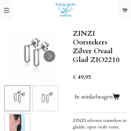
Ga
direct
naar
de
ZINZI
hoofdinhoud
Oorstekers
Zilver Ovaal
Glad ZIO2210
€ 49,95
In winkelwagen
ZINZI zilveren oorstekers in
gladde, open ovale vorm.