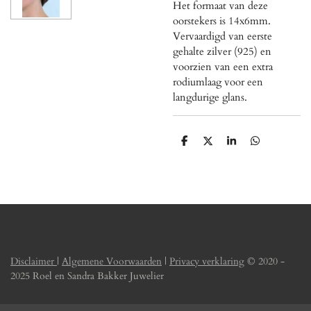
Het formaat van deze
oorstekers is 14x6mm.
Vervaardigd van eerste
gehalte zilver (925) en
voorzien van een extra
rodiumlaag voor een
langdurige glans.
D
D
S
D
e
e
h
e
l
e
a
l
e
l
r
e
n
e
n
Disclaimer
|
Algemene Voorwaarden
|
Privacy verklaring
© 2020 -
2025 Roel en Sandra Bakker Juwelier