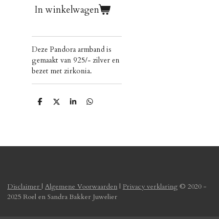
In winkelwagen
Deze Pandora armband is
gemaakt van 925/- zilver en
bezet met zirkonia.
D
D
S
D
e
e
h
e
l
e
a
l
e
l
r
e
n
e
n
Disclaimer
|
Algemene Voorwaarden
|
Privacy verklaring
© 2020 -
2025 Roel en Sandra Bakker Juwelier