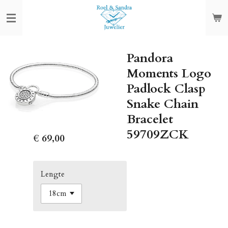
Ga
direct
naar
de
Pandora
hoofdinhoud
Moments Logo
Padlock Clasp
Snake Chain
Bracelet
59709ZCK
€ 69,00
Lengte