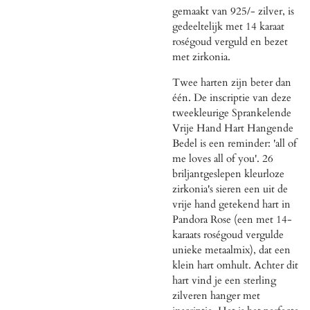
gemaakt van 925/- zilver, is
gedeeltelijk met
14 karaat
roségoud verguld en bezet
met zirkonia.
Twee harten zijn beter dan
één. De inscriptie van deze
tweekleurige Sprankelende
Vrije Hand Hart Hangende
Bedel is een reminder: 'all of
me loves all of you'. 26
briljantgeslepen kleurloze
zirkonia's sieren een uit de
vrije hand getekend hart in
Pandora Rose (een met 14-
karaats roségoud vergulde
unieke metaalmix), dat een
klein hart omhult. Achter dit
hart vind je een sterling
zilveren hanger met