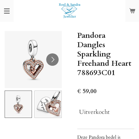
Ga
direct
naar
de
Pandora
hoofdinhoud
Dangles
Sparkling
Freehand Heart
788693C01
€ 59,00
Uitverkocht
Deze Pandora bedel is