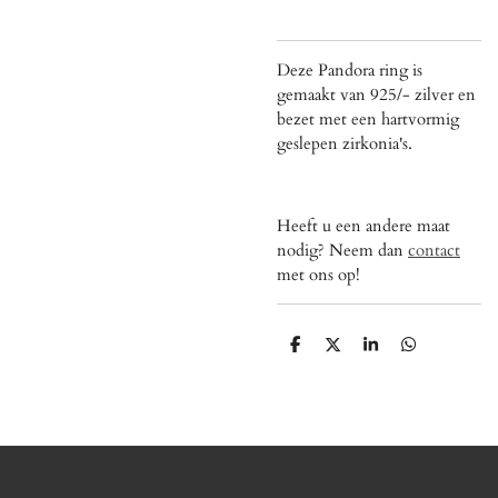
Deze Pandora ring is
gemaakt van 925/- zilver en
bezet met een hartvormig
geslepen zirkonia's.
Heeft u een andere maat
nodig? Neem dan
contact
met ons op!
D
D
S
D
e
e
h
e
l
e
a
l
e
l
r
e
n
e
n