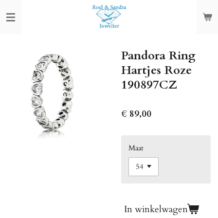
Ga
direct
naar
de
Pandora Ring
hoofdinhoud
Hartjes Roze
190897CZ
€ 89,00
Maat
In winkelwagen