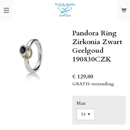
Ga
direct
naar
de
Pandora Ring
hoofdinhoud
Zirkonia Zwart
Geelgoud
190830CZK
€ 129,00
GRATIS verzending
Maat