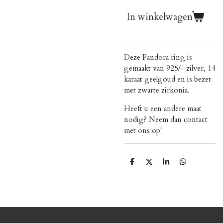
In winkelwagen
Deze Pandora ring is
gemaakt van 925/- zilver, 14
karaat geelgoud en is bezet
met zwarte zirkonia.
Heeft u een andere maat
nodig? Neem dan contact
met ons op!
D
D
S
D
e
e
h
e
l
e
a
l
e
l
r
e
n
e
n