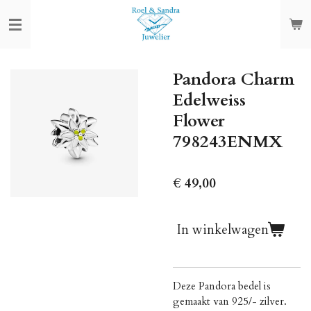
Ga
direct
naar
de
Pandora Charm
hoofdinhoud
Edelweiss
Flower
798243ENMX
€ 49,00
In winkelwagen
Deze Pandora bedel is
gemaakt van 925/- zilver.