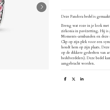
Deze Pandora bedel is gemaakt 
Breng wat roze in je look met
zirkonia in pavézetting. Hij i
Moments-armbanden en deze ste
Clip op zijn plek voor een sym
houdt hem op zijn plaats. Deze 
op de dikkere gedeelten van 
bedelverdelers). Deze bedel ka
aangebracht worden.
D
D
S
e
e
h
l
e
a
e
l
r
n
e