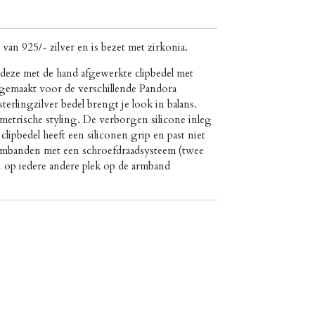
van 925/- zilver en is bezet met zirkonia.
 deze met de hand afgewerkte clipbedel met
s gemaakt voor de verschillende Pandora
rlingzilver bedel brengt je look in balans.
metrische styling. De verborgen silicone inleg
clipbedel heeft een siliconen grip en past niet
armbanden met een schroefdraadsysteem (twee
n op iedere andere plek op de armband