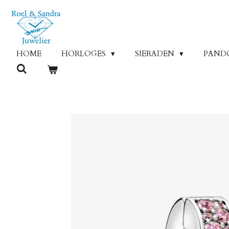
Ga
direct
naar
de
HOME
HORLOGES
SIERADEN
PAND
hoofdinhoud