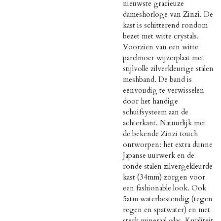
nieuwste gracieuze
dameshorloge van Zinzi. De
kast is schitterend rondom
bezet met witte crystals.
Voorzien van een witte
parelmoer wijzerplaat met
stijlvolle zilverkleurige stalen
meshband. De band is
eenvoudig te verwisselen
door het handige
schuifsysteem aan de
achterkant. Natuurlijk met
de bekende Zinzi touch
ontworpen: het extra dunne
Japanse uurwerk en de
ronde stalen zilvergekleurde
kast (34mm) zorgen voor
een fashionable look. Ook
5atm waterbestendig (tegen
regen en spatwater) en met
sterk mineraal glas. Kwaliteit