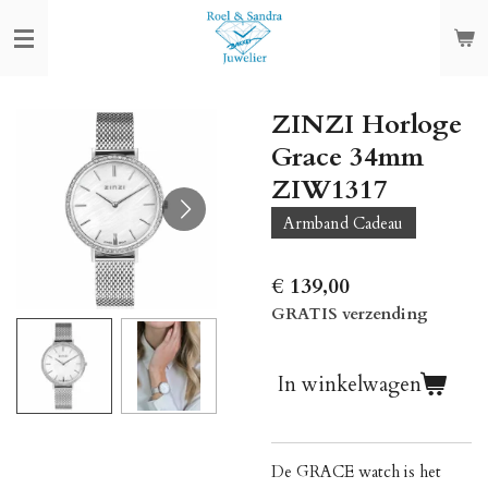
Ga
direct
naar
de
ZINZI Horloge
hoofdinhoud
Grace 34mm
ZIW1317
Armband Cadeau
€ 139,00
GRATIS verzending
In winkelwagen
De GRACE watch is het