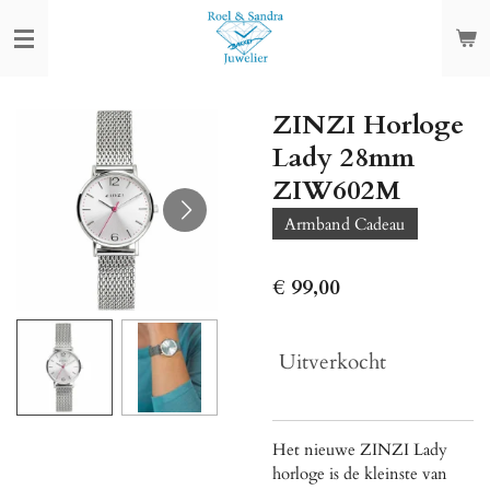
Ga
direct
naar
de
ZINZI Horloge
hoofdinhoud
Lady 28mm
ZIW602M
Armband Cadeau
€ 99,00
Uitverkocht
Het nieuwe ZINZI Lady
horloge is de kleinste van