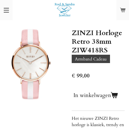
Ga
direct
naar
de
ZINZI Horloge
hoofdinhoud
Retro 38mm
ZIW418RS
Armband Cadeau
€ 99,00
In winkelwagen
Het nieuwe ZINZI Retro
horloge is klassiek, trendy en