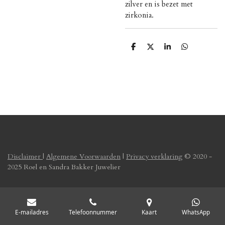
zilver en is bezet met
zirkonia.
D
D
S
D
e
e
h
e
l
e
a
l
e
l
r
e
n
e
n
Disclaimer
|
Algemene Voorwaarden
|
Privacy verklaring
© 2020 -
2025 Roel en Sandra Bakker Juwelier
E-mailadres
Telefoonnummer
Kaart
WhatsApp