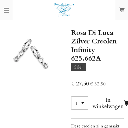
Ga
direct
naar
de
Rosa Di Luca
hoofdinhoud
Zilver Creolen
Infinity
625.662A
Sale!
€ 27,50
€ 32,50
In
winkelwagen
Deze creolen zijn gemaakt