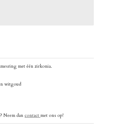
mesring met één zirkonia.
 en witgoud
ig? Neem dan
contact
met ons op!