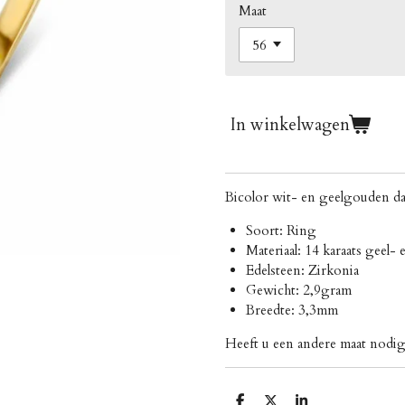
Maat
In winkelwagen
Bicolor wit- en geelgouden da
Soort: Ring
Materiaal: 14 karaats geel-
Edelsteen: Zirkonia
Gewicht: 2,9
gram
Breedte: 3,3mm
Heeft u een andere maat nod