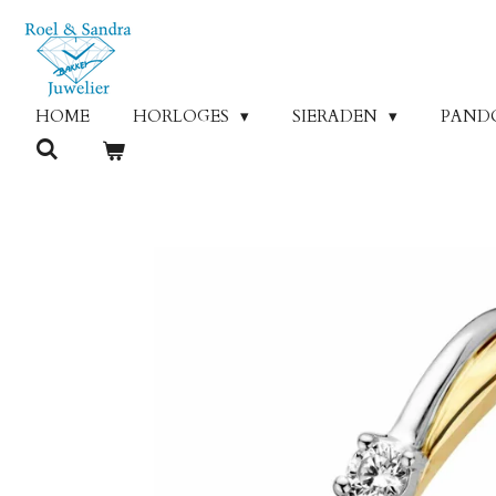
Ga
direct
naar
de
HOME
HORLOGES
SIERADEN
PAND
hoofdinhoud